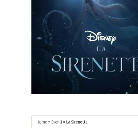
Home
»
Eventi
»
La Sirenetta