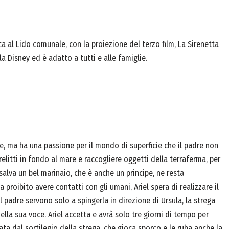
a al Lido comunale, con la proiezione del terzo film, La Sirenetta
a Disney ed è adatto a tutti e alle famiglie.
one, ma ha una passione per il mondo di superficie che il padre non
i relitti in fondo al mare e raccogliere oggetti della terraferma, per
alva un bel marinaio, che è anche un principe, ne resta
roibito avere contatti con gli umani, Ariel spera di realizzare il
l padre servono solo a spingerla in direzione di Ursula, la strega
lla sua voce. Ariel accetta e avrà solo tre giorni di tempo per
ata dal sortilegio della strega, che gioca sporco e le ruba anche la