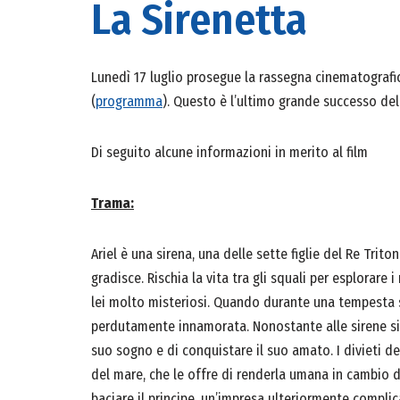
La Sirenetta
Lunedì 17 luglio prosegue la rassegna cinematografic
(
programma
). Questo è l’ultimo grande successo dell
Di seguito alcune informazioni in merito al film
Trama:
Ariel è una sirena, una delle sette figlie del Re Trit
gradisce. Rischia la vita tra gli squali per esplorare 
lei molto misteriosi. Quando durante una tempesta s
perdutamente innamorata. Nonostante alle sirene sia p
suo sogno e di conquistare il suo amato. I divieti de
del mare, che le offre di renderla umana in cambio de
baciare il principe, un’impresa ulteriormente complic