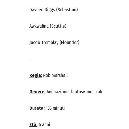
Daveed Diggs (Sebastian)
Awkwafina (Scuttle)
Jacob Tremblay (Flounder)
…
Regia:
Rob Marshall
Genere:
Animazione, fantasy, musicale
Durata:
135 minuti
Età:
6 anni