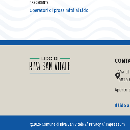
PRECEDENTE
Operatori di prossimità al Lido
CONTA
Via al
6826 R
Aperto d
Il lido
@
2026
Comune di Riva San Vitale //
Privacy
//
Impressum