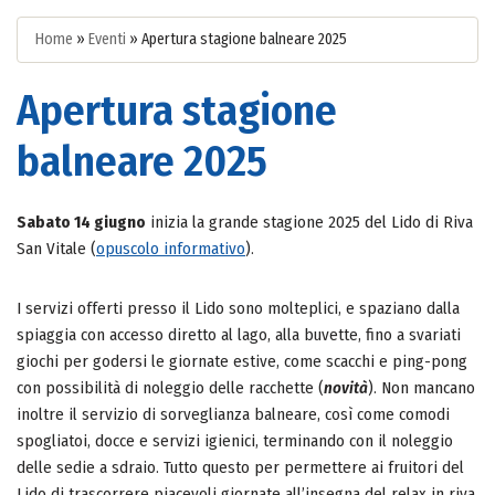
Home
»
Eventi
»
Apertura stagione balneare 2025
Apertura stagione
balneare 2025
Sabato 14 giugno
inizia la grande stagione 2025 del Lido di Riva
San Vitale (
opuscolo informativo
).
I servizi offerti presso il Lido sono molteplici, e spaziano dalla
spiaggia con accesso diretto al lago, alla buvette, fino a svariati
giochi per godersi le giornate estive, come scacchi e ping-pong
con possibilità di noleggio delle racchette (
novità
). Non mancano
inoltre il servizio di sorveglianza balneare, così come comodi
spogliatoi, docce e servizi igienici, terminando con il noleggio
delle sedie a sdraio. Tutto questo per permettere ai fruitori del
Lido di trascorrere piacevoli giornate all’insegna del relax in riva